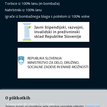
Torbice iz 100% lanu (in bombaža)
Nahrbtniki iz 100% lanu
Igrače iz bombažnega blaga s polnilom iz 100% volne
O pištkotkih
Copyright © 2026 | ZC Prijlika |
Splošni pogoji poslovanja
Spletno mesto za izboljšanje vaše izkušnje uporablja piškotke.
Preberi več