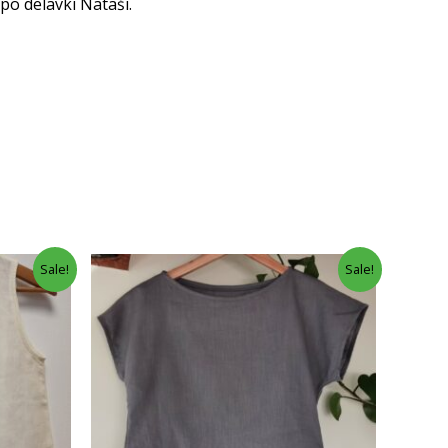
po delavki Nataši.
Sale!
Sale!