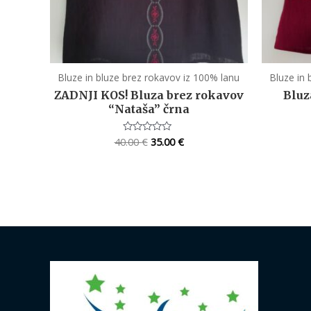
Bluze in bluze brez rokavov iz 100% lanu
Bluze in 
ZADNJI KOS! Bluza brez rokavov
Bluz
“Nataša” črna
40.00
€
35.00
€
Rated
0
out
of
5