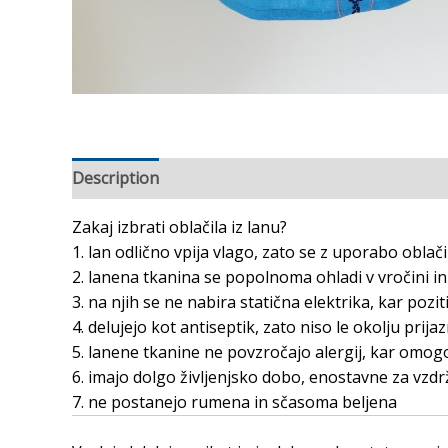
Description
Additional information
Reviews (0
Zakaj izbrati oblačila iz lanu?
1. lan odlično vpija vlago, zato se z uporabo obla
2. lanena tkanina se popolnoma ohladi v vročini i
3. na njih se ne nabira statična elektrika, kar pozi
4. delujejo kot antiseptik, zato niso le okolju prij
5. lanene tkanine ne povzročajo alergij, kar omogoč
6. imajo dolgo življenjsko dobo, enostavne za vzd
7. ne postanejo rumena in sčasoma beljena