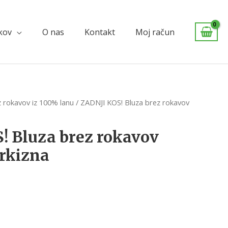
lkov
O nas
Kontakt
Moj račun
z rokavov iz 100% lanu
/ ZADNJI KOS! Bluza brez rokavov
! Bluza brez rokavov
urkizna