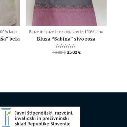
 100% lanu
Bluze in bluze brez rokavov iz 100% lanu
ša” bela
Bluza “Sabina” sivo roza
40.00
€
35.00
€
Rated
0
out
of
5