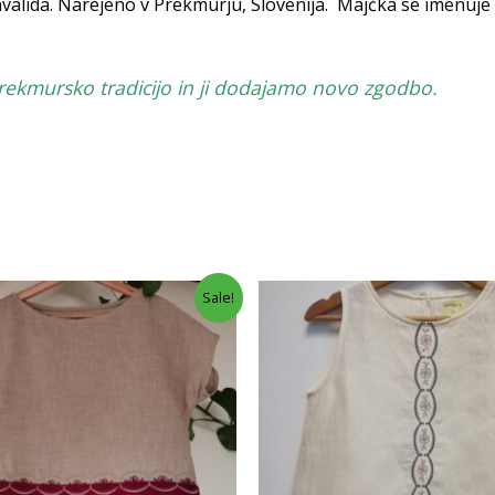
invalida. Narejeno v Prekmurju, Slovenija. Majčka se imenuje 
prekmursko tradicijo in ji dodajamo novo zgodbo.
Sale!