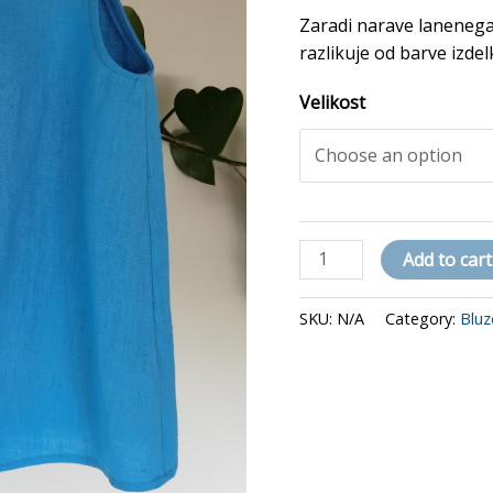
Zaradi narave lanenega
razlikuje od barve izdelk
Velikost
ZADNJI
Add to cart
KOS!
Bluza
SKU:
N/A
Category:
Bluz
brez
rokavov
"Nataša"
turkizna
quantity