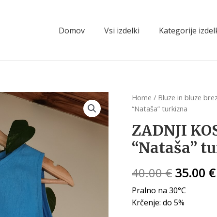
Domov
Vsi izdelki
Kategorije izde
Home
/
Bluze in bluze bre
“Nataša” turkizna
ZADNJI KOS
“Nataša” t
40.00
€
35.00
€
Pralno na 30°C
Krčenje: do 5%