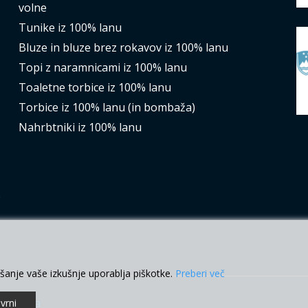
volne
Tunike iz 100% lanu
Bluze in bluze brez rokavov iz 100% lanu
Topi z naramnicami iz 100% lanu
Toaletne torbice iz 100% lanu
Torbice iz 100% lanu (in bombaža)
Nahrbtniki iz 100% lanu
e
šanje vaše izkušnje uporablja piškotke.
Preberi več
slovanja
vrni