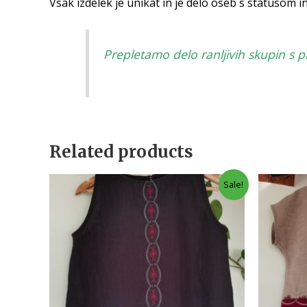
Vsak izdelek je unikat in je delo oseb s statusom 
Prepletamo delo ranljivih skupin s 
Related products
Sale!