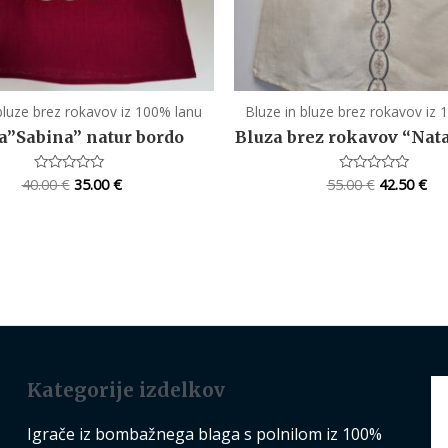
bluze brez rokavov iz 100% lanu
Bluze in bluze brez rokavov iz
a”Sabina” natur bordo
Bluza brez rokavov “Nata
40.00
€
35.00
€
55.00
€
42.50
€
Rated
Rated
0
0
out
out
of
of
5
5
Kategorije izdelkov
Igrače iz bombažnega blaga s polnilom iz 100%