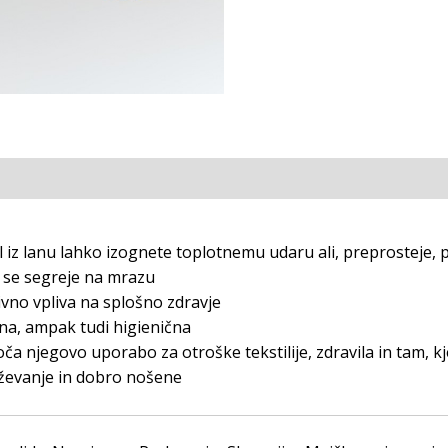
)
čil iz lanu lahko izognete toplotnemu udaru ali, preprosteje,
n se segreje na mrazu
tivno vpliva na splošno zdravje
azna, ampak tudi higienična
a njegovo uporabo za otroške tekstilije, zdravila in tam, kje
rževanje in dobro nošene