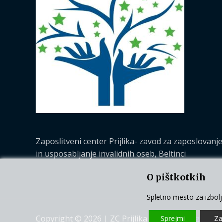
Zaposlitveni center Prijlika- zavod za zaposlovanj
in usposabljanje invalidnih oseb, Beltinci
O pištkotkih
Spletno mesto za izbolj
Copyright © 2026 | ZC Prijlika |
Splošni pogoji po
Sprejmi
Za