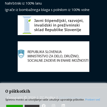
Nahrbtniki iz 100% lanu
Igrače iz bombažnega blaga s polnilom iz 100% volne
O pištkotkih
Copyright © 2026 | ZC Prijlika |
Splošni pogoji poslovanja
Spletno mesto za izboljšanje vaše izkušnje uporablja piškotke.
Preberi več