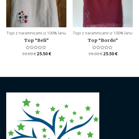
Topi z naramnicami iz 100% lanu
Topi z naramnicami iz 100% lanu
Top “Beli”
Top “Bordo”
30.00
Rated
€
25.50
€
30.00
Rated
€
25.50
€
0
0
out
out
of
of
5
5