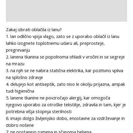
Additional information
Reviews (0)
Zakaj izbrati oblačila iz lanu?
1. lan odlično vpija vlago, zato se z uporabo oblačil iz lanu
lahko izognete toplotnemu udaru ali, preprosteje,
pregrevanju
2. lanena tkanina se popolnoma ohladi v vročini in se segreje
na mrazu
3. na njih se ne nabira statična elektrika, kar pozitivno vpliva
na splošno zdravje
4. delujejo kot antiseptik, zato niso le okolju prijazna, ampak
tudi higienična
5. lanene tkanine ne povzročajo alergij, kar omogoča
njegovo uporabo za otroške tekstilije, zdravila in tam, kjer je
potrebna višja stopnja sterilnosti
6. imajo dolgo življenjsko dobo, enostavne za vzdrževanje in
dobro nošene
7. ne postanejo rumena in sčasoma beljena