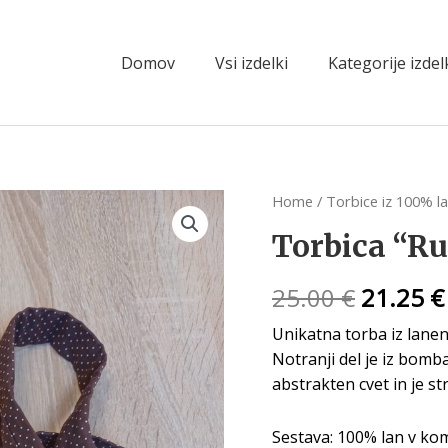
Domov
Vsi izdelki
Kategorije izde
Home
/
Torbice iz 100% l
Torbica “Ru
25.00
€
21.25
€
Unikatna torba iz lane
Notranji del je iz bomb
abstrakten cvet in je st
Sestava: 100% lan v ko