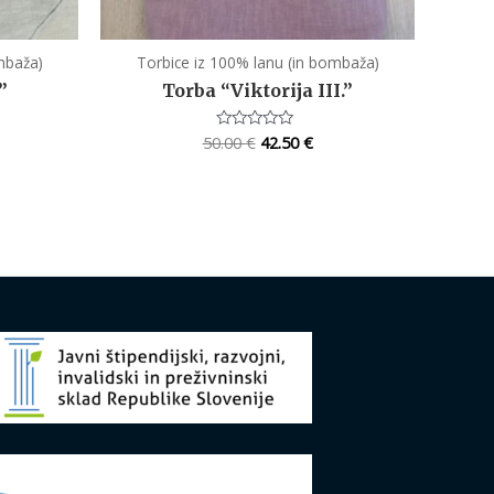
mbaža)
Torbice iz 100% lanu (in bombaža)
”
Torba “Viktorija III.”
50.00
€
42.50
€
Rated
0
out
of
5