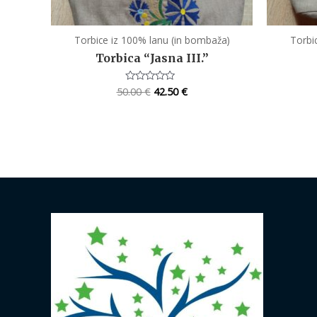
Torbice iz 100% lanu (in bombaža)
Torbi
Torbica “Jasna III.”
50.00
€
42.50
€
Rated
0
out
of
5