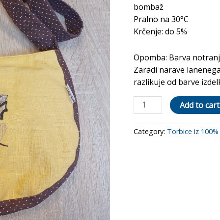
bombaž
Pralno na 30°C
Krčenje: do 5%
Opomba: Barva notranj
Zaradi narave lanenega
razlikuje od barve izdelk
Torbica
Add to cart
"Rumeno
rjava"
Category:
Torbice iz 100%
cvet
2
quantity