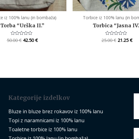
ce iz 100% lanu (in bombaža)
Torbice iz 100% lanu (in bo
Torba “Urška II.”
Torbica “Jasna IV.
50.00
€
42.50
€
25.00
€
21.25
€
Rated
Rated
0
0
out
out
of
of
5
5
Kategorije izdelkov
Bluze in bluze brez rokavov iz 100% lanu
Topi z naramnicami iz 100% lanu
Toaletne torbice iz 100% lanu
Torbice iz 100% lanu (in bombaža)