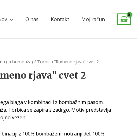
lkov
O nas
Kontakt
Moj račun
anu (in bombaža)
/ Torbica “Rumeno rjava” cvet 2
meno rjava” cvet 2
nega blaga v kombinaciji z bombažnim pasom.
aža. Torbica se zapira z zadrgo. Motiv predstavlja
rojno vezen.
mbinaciji z 100% bombažem, notranji del: 100%