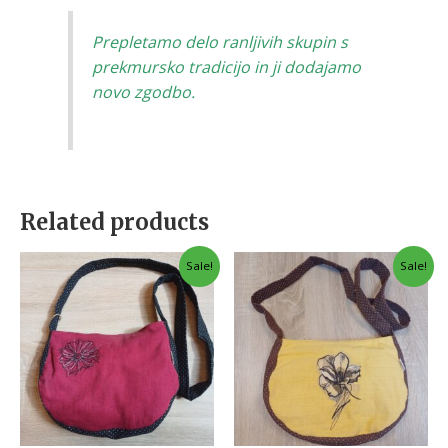
Prepletamo delo ranljivih skupin s
prekmursko tradicijo in ji dodajamo
novo zgodbo.
Related products
Sale!
Sale!