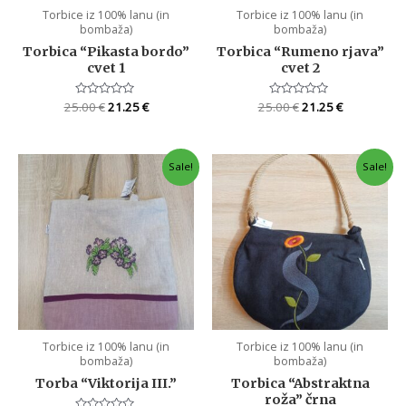
Torbice iz 100% lanu (in
Torbice iz 100% lanu (in
bombaža)
bombaža)
Torbica “Pikasta bordo”
Torbica “Rumeno rjava”
cvet 1
cvet 2
25.00
Rated
€
21.25
€
25.00
Rated
€
21.25
€
0
0
out
out
of
of
5
5
Sale!
Sale!
Torbice iz 100% lanu (in
Torbice iz 100% lanu (in
bombaža)
bombaža)
Torba “Viktorija III.”
Torbica “Abstraktna
roža” črna