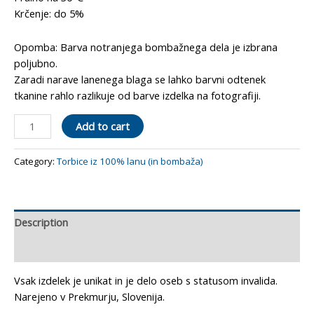
Krčenje: do 5%
Opomba: Barva notranjega bombažnega dela je izbrana
poljubno.
Zaradi narave lanenega blaga se lahko barvni odtenek
tkanine rahlo razlikuje od barve izdelka na fotografiji.
Torbica
Add to cart
"Siva"
metulj
Category:
Torbice iz 100% lanu (in bombaža)
quantity
Description
Reviews (0)
Vsak izdelek je unikat in je delo oseb s statusom invalida.
Narejeno v Prekmurju, Slovenija.